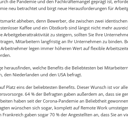
durch die Pandemie und den Fachkräftemangel geprägt ist, erforde
demie neu betrachtet und birgt neue Herausforderungen für Arbeit
smarkt abheben, denn Bewerber, die zwischen zwei identischen 
ostenloser Kaffee und ein Obstkorb sind längst nicht mehr ausreic
Arbeitgeberattraktivität zu steigern, sollten Sie Ihre Unternehm
itragen, Mitarbeitern langfristig an Ihr Unternehmen zu binden. Be
Arbeitnehmer legen immer höheren Wert auf flexible Arbeitszeiten
erden.
e herausfinden, welche Benefits die Beliebtesten bei Mitarbeitern
en, den Niederlanden und den USA befragt.
auf Platz eins der beliebtesten Benefits. Dieser Wunsch ist vor a
rsvorsorge. 64 % der Befragten gaben außerdem an, dass sie gern 
iten haben seit der Corona-Pandemie an Beliebtheit gewonnen.
ragten wünschen sich sogar, komplett auf Remote Work umsteig
Frankreich gaben sogar 70 % der Angestellten an, dass Sie an vi