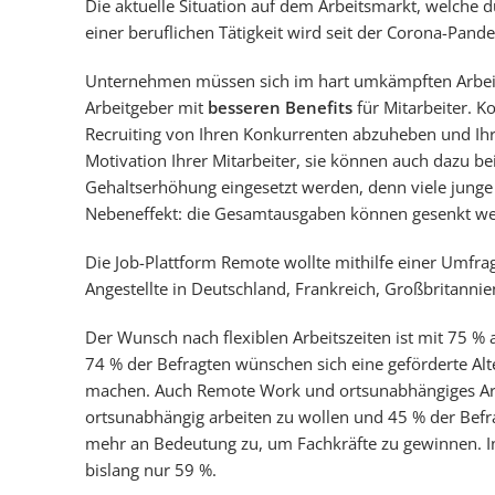
Die aktuelle Situation auf dem Arbeitsmarkt, welche 
einer beruflichen Tätigkeit wird seit der Corona-Pan
Unternehmen müssen sich im hart umkämpften Arbeit
Arbeitgeber mit
besseren Benefits
für Mitarbeiter. K
Recruiting von Ihren Konkurrenten abzuheben und Ihre 
Motivation Ihrer Mitarbeiter, sie können auch dazu be
Gehaltserhöhung eingesetzt werden, denn viele junge 
Nebeneffekt: die Gesamtausgaben können gesenkt w
Die Job-Plattform Remote wollte mithilfe einer Umfrag
Angestellte in Deutschland, Frankreich, Großbritanni
Der Wunsch nach flexiblen Arbeitszeiten ist mit 75 % 
74 % der Befragten wünschen sich eine geförderte Alte
machen. Auch Remote Work und ortsunabhängiges Arbe
ortsunabhängig arbeiten zu wollen und 45 % der Bef
mehr an Bedeutung zu, um Fachkräfte zu gewinnen. In 
bislang nur 59 %.