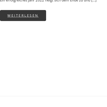
Ein erfolgreiches Jahr 2022 neigt sich dem Ende zu und […]
ABOUT JAHRESRÜCKBLICK – U
WEITERLESEN