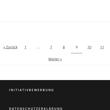
« Zurück
1
…
7
8
9
10
11
Weiter »
INITIATIVBEWERBUNG
DATENSCHUTZERKLÄRUNG